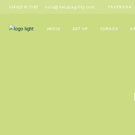
Skip
to
+34 623 91 71 87
hola@setupagility.com
FACEBOOK
the
content
INICIO
SET UP
CURSOS
H