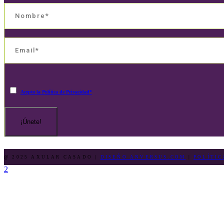
Acepto la Política de Privacidad*
¡Únete!
@ 2025 AXULAR CASADO |
DISEÑO ANVERSUS.COM
|
POLÍTIC