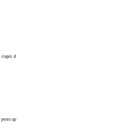
 coger, d
l perro ap