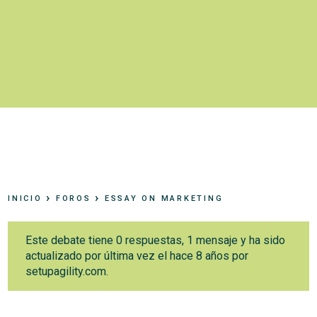
›
›
INICIO
FOROS
ESSAY ON MARKETING
Este debate tiene 0 respuestas, 1 mensaje y ha sido
actualizado por última vez el
hace 8 años
por
setupagility.com
.