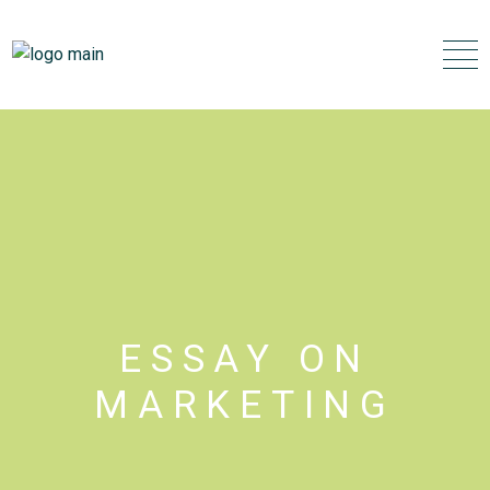
Skip
to
the
content
ESSAY ON
MARKETING